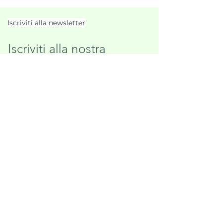
Iscriviti alla newsletter
Iscriviti alla nostra 
newsletter
Nome di battesimo
Cognome
Indirizzo e-mail
*
Sì, desidero iscrivermi alla 
newsletter e ricevere 
regolarmente aggiornamenti su 
promozioni e offerte via e-mail. 