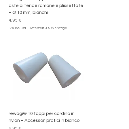
aste di tende romane e plissettate
– Ø 10 mm, bianchi
Prezzo
4,95 €
IVA inclusa
|
Lieferzeit 3-5 Werktage
rewagi® 10 tappi per cordino in
nylon – Accessori pratici in bianco
Prezzo
6,95 €