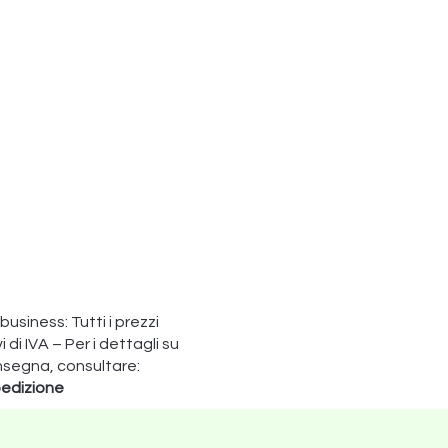
 business: Tutti i prezzi
di IVA – Per i dettagli su
nsegna, consultare:
edizione