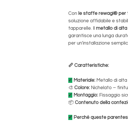
Con
le staffe rewagi® per t
soluzione affidabile e stabi
tapparelle. Il
metallo di alta
garantisce una lunga durata
per un'installazione sempli
📏 Caratteristiche:
✔
Materiale:
Metallo di alta
🎨
Colore:
Nichelato – finit
✔
Montaggio:
Fissaggio sicu
📦
Contenuto della confezi
✔
Perché queste parentes