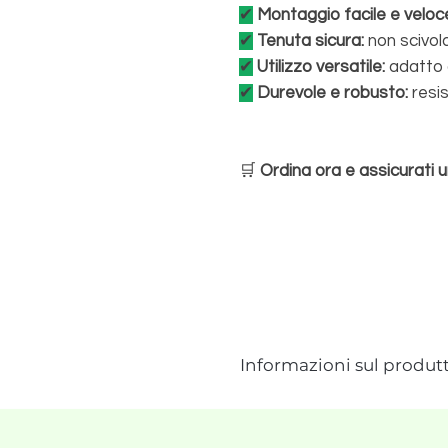
✔
Montaggio facile e veloc
✔
Tenuta sicura:
non scivola
✔
Utilizzo versatile:
adatto a
✔
Durevole e robusto:
resis
🛒
Ordina ora e assicurati u
Informazioni sul produt