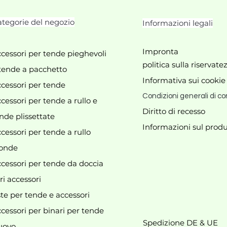
tegorie del negozio
Informazioni legali
Impronta
cessori per tende pieghevoli
politica sulla riservate
tende a pacchetto
Informativa sui cookie
cessori per tende
Condizioni generali di co
cessori per tende a rullo e
Diritto di recesso
nde plissettate
Informazioni sul produ
cessori per tende a rullo
Al momento non abbiamo
onde
prodotti da mostrare qui.
cessori per tende da doccia
ri accessori
te per tende e accessori
cessori per binari per tende
Spedizione DE & UE
uovo