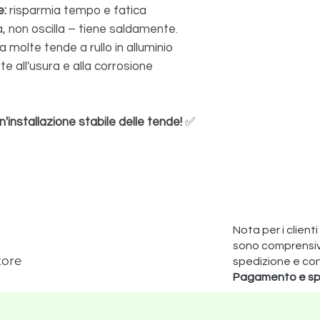
e:
risparmia tempo e fatica
, non oscilla – tiene saldamente.
 molte tende a rullo in alluminio
te all'usura e alla corrosione
n'installazione stabile delle tende!
✅
Nota per i clienti
sono comprensivi 
tore
spedizione e co
Pagamento e sp