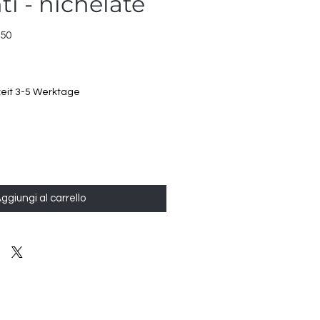
ti - nichelate
650
zeit 3-5 Werktage
ggiungi al carrello