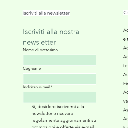
Ca
Iscriviti alla newsletter
Iscriviti alla nostra 
Ac
e 
newsletter
Ac
Nome di battesimo
Ac
te
Cognome
Ac
Fi
Indirizzo e-mail
*
Ac
va
Sì, desidero iscrivermi alla 
As
newsletter e ricevere 
Ac
regolarmente aggiornamenti su 
promozioni e offerte via e-mail. 
N