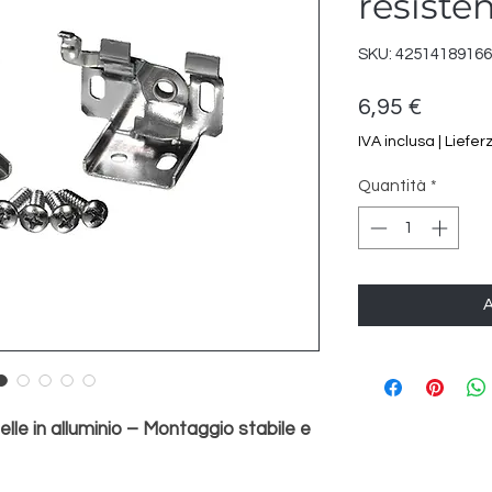
resisten
SKU: 4251418916
Prezzo
6,95 €
IVA inclusa
|
Liefer
Quantità
*
A
le in alluminio – Montaggio stabile e