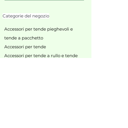
Categorie del negozio
Accessori per tende pieghevoli e
tende a pacchetto
Accessori per tende
Accessori per tende a rullo e tende
plissettate
Accessori per tende a rullo
Fionde
Accessori per tende da doccia
vari accessori
Aste per tende e accessori
Accessori per binari per tende
Nuovo