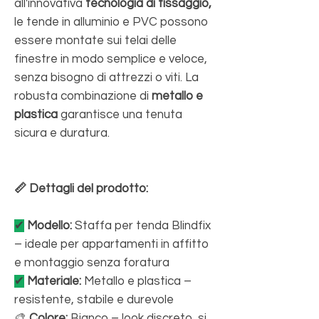
all'innovativa
tecnologia di fissaggio,
le tende in alluminio e PVC possono
essere montate sui telai delle
finestre in modo semplice e veloce,
senza bisogno di attrezzi o viti. La
robusta combinazione di
metallo e
plastica
garantisce una tenuta
sicura e duratura.
📏 Dettagli del prodotto:
✔
Modello:
Staffa per tenda Blindfix
– ideale per appartamenti in affitto
e montaggio senza foratura
✔
Materiale:
Metallo e plastica –
resistente, stabile e durevole
🎨
Colore:
Bianco – look discreto, si