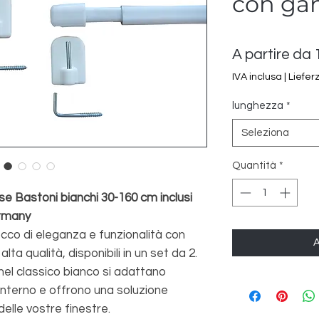
con gan
A partire da
IVA inclusa
|
Liefer
lunghezza
*
Seleziona
Quantità
*
e Bastoni bianchi 30-160 cm inclusi
ermany
occo di eleganza e funzionalità con
A
lta qualità, disponibili in un set da 2.
nel classico bianco si adattano
interno e offrono una soluzione
elle vostre finestre.