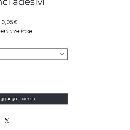
ci adesivi
Prezzo
10,95€
scontato
zeit 3-5 Werktage
ggiungi al carrello