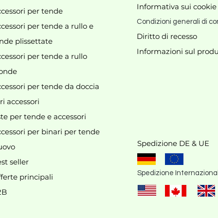
Informativa sui cookie
cessori per tende
Condizioni generali di co
cessori per tende a rullo e
Diritto di recesso
nde plissettate
Informazioni sul produ
cessori per tende a rullo
Al momento non abbiamo
onde
prodotti da mostrare qui.
cessori per tende da doccia
ri accessori
te per tende e accessori
cessori per binari per tende
Spedizione DE & UE
uovo
st seller
Spedizione Internaziona
ferte principali
2B