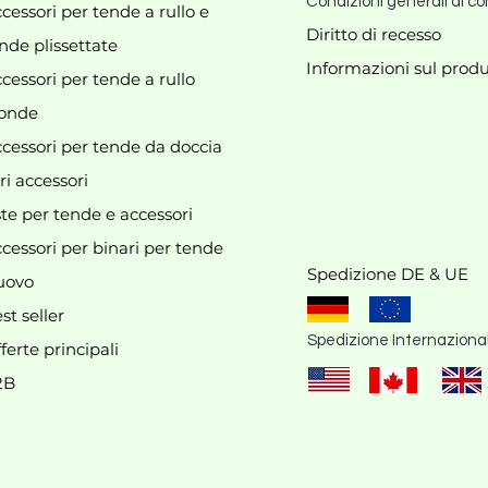
Condizioni generali di co
cessori per tende a rullo e
Diritto di recesso
nde plissettate
Informazioni sul produ
cessori per tende a rullo
Al momento non abbiamo
onde
prodotti da mostrare qui.
cessori per tende da doccia
ri accessori
te per tende e accessori
cessori per binari per tende
Spedizione DE & UE
uovo
st seller
Spedizione Internaziona
ferte principali
2B