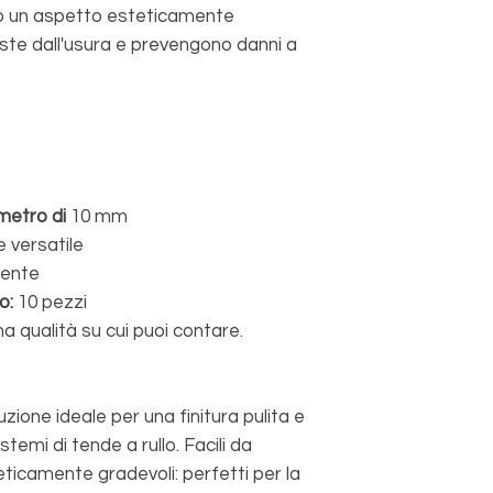
o un aspetto esteticamente
ste dall'usura e prevengono danni a
metro di
10 mm
 versatile
tente
o:
10 pezzi
a qualità su cui puoi contare.
uzione ideale per una finitura pulita e
stemi di tende a rullo. Facili da
teticamente gradevoli: perfetti per la