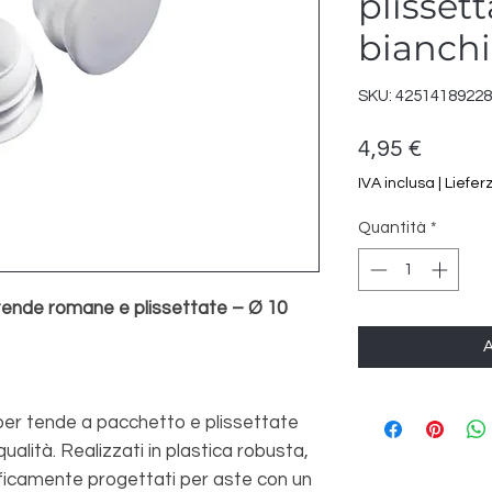
plisset
bianchi
SKU: 4251418922
Prezzo
4,95 €
IVA inclusa
|
Liefer
Quantità
*
 tende romane e plissettate – Ø 10
A
 per tende a pacchetto e plissettate
qualità. Realizzati in plastica robusta,
ificamente progettati per aste con un