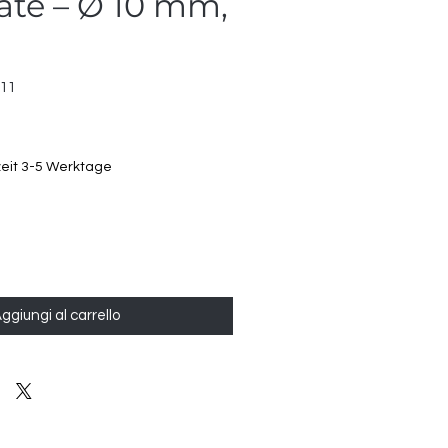
tate – Ø 10 mm,
811
zeit 3-5 Werktage
ggiungi al carrello