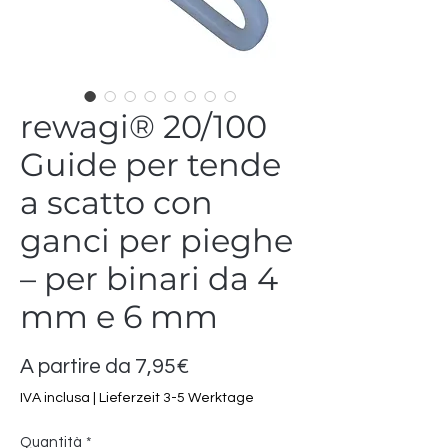
rewagi® 20/100
Guide per tende
a scatto con
ganci per pieghe
– per binari da 4
mm e 6 mm
Prezzo
A partire da
7,95€
scontato
IVA inclusa
|
Lieferzeit 3-5 Werktage
Quantità
*