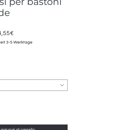
si per bastoni
de
Prezzo
4,55€
scontato
zeit 3-5 Werktage
ggiungi al carrello