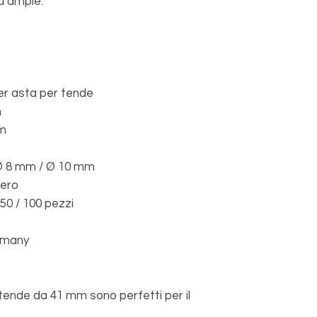
ù ampie.
per asta per tende
m
mm
p Ø 8 mm / Ø 10 mm
Nero
 50 / 100 pezzi
rmany
er tende da 41 mm sono perfetti per il