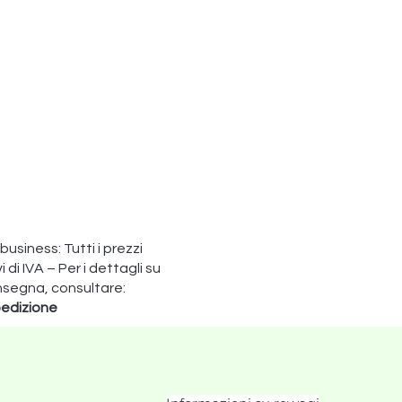
 business: Tutti i prezzi
di IVA – Per i dettagli su
nsegna, consultare:
edizione