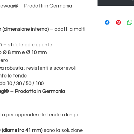
a rewagi® – Prodotti in Germania
 (dimensione interna)
– adatti a molti
m
– stabile ed elegante
lip Ø 8 mm e Ø 10 mm
Nero
ica robusta
: resistenti e scorrevoli
te le tende
da 10 / 30 / 50 / 100
agi® – Prodotto in Germania
alità per appendere le tende a lungo
® (diametro 41 mm)
sono la soluzione