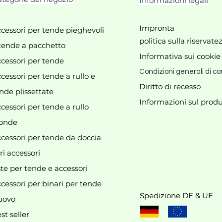
Informazioni legali
Impronta
cessori per tende pieghevoli
politica sulla riservate
tende a pacchetto
Informativa sui cookie
cessori per tende
Condizioni generali di co
cessori per tende a rullo e
Diritto di recesso
nde plissettate
Informazioni sul produ
cessori per tende a rullo
Al momento non abbiamo
onde
prodotti da mostrare qui.
cessori per tende da doccia
ri accessori
te per tende e accessori
cessori per binari per tende
Spedizione DE & UE
uovo
st seller