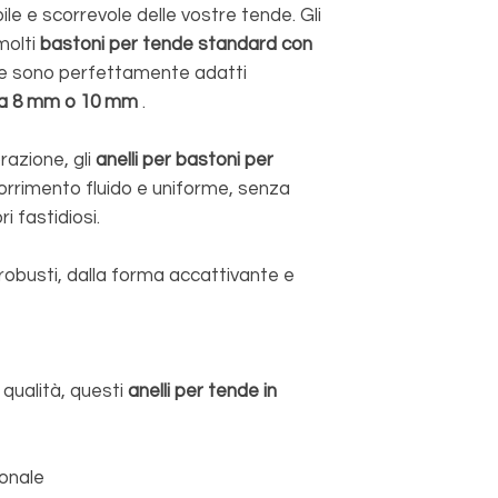
ile e scorrevole delle vostre tende. Gli
molti
bastoni per tende standard con
e sono perfettamente adatti
 da 8 mm o 10 mm
.
razione, gli
anelli per bastoni per
rrimento fluido e uniforme, senza
i fastidiosi.
: robusti, dalla forma accattivante e
a qualità, questi
anelli per tende in
ionale