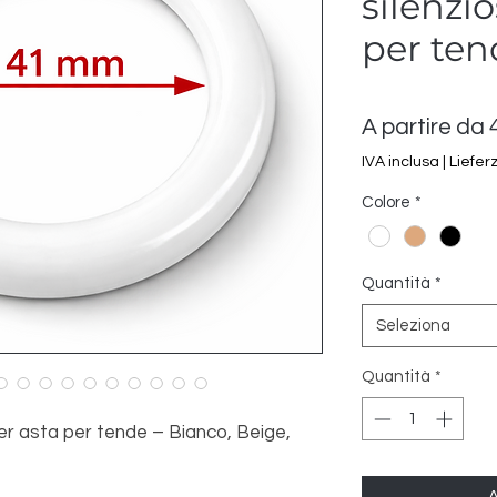
silenzio
per ten
A partire da
IVA inclusa
|
Liefer
Colore
*
Quantità
*
Seleziona
Quantità
*
er asta per tende – Bianco, Beige,
A