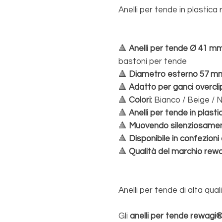
Anelli per tende in plastic
🔺
Anelli per tende Ø 41 mm
bastoni per tende
🔺
Diametro esterno 57 m
🔺
Adatto per ganci overc
🔺
Colori:
Bianco / Beige / 
🔺
Anelli per tende in plast
🔺
Muovendo silenziosamen
🔺
Disponibile in confezioni 
🔺
Qualità del marchio rew
Anelli per tende di alta qu
Gli
anelli per tende rewagi