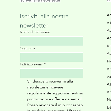
Iscriviti alla newsletter
Iscriviti alla nostra 
Ac
e 
newsletter
Ac
Nome di battesimo
Ac
te
Cognome
Ac
Fi
Indirizzo e-mail
*
Ac
va
Sì, desidero iscrivermi alla 
As
newsletter e ricevere 
Ac
regolarmente aggiornamenti su 
promozioni e offerte via e-mail. 
N
Posso revocare il mio consenso 
Be
in qualsiasi momento. Ulteriori 