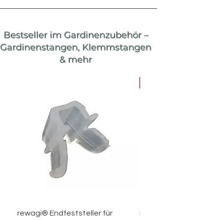
Bestseller im Gardinenzubehör –
Gardinenstangen, Klemmstangen
& mehr
15% reduziert!
rewagi® Endfeststeller für
rewagi® 100 Überklip