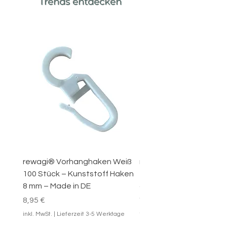
Trends entdecken
rewagi® Vorhanghaken Weiß
rewagi® 100
100 Stück – Kunststoff Haken
Zwischenfeststeller Sc
8 mm – Made in DE
4 mm Innenlauf
Gardinenschiene WID
Preis
8,95 €
Sale-Preis
ab
4,95 €
inkl. MwSt.
|
Lieferzeit 3-5 Werktage
inkl. MwSt.