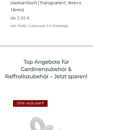
Vierkantloch (Transparent, 9mm x
Schwarz – Verschied
16mm)
für Gardinenaufhäng
Sale-Preis
Standardpreis
Sale-Preis
5,95 €
ab
7,95 €
ab
inkl. MwSt.
|
Lieferzeit 3-5 Werktage
inkl. MwSt.
Top Angebote für
Gardinenzubehör &
Raffrollozubehör – Jetzt sparen!
20% reduziert!