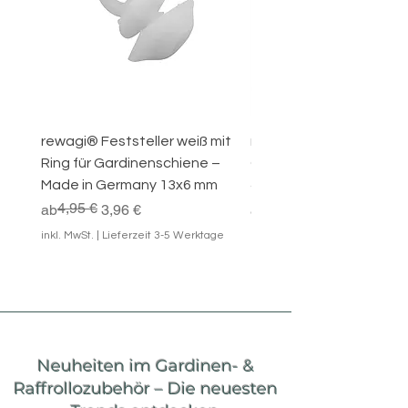
rewagi® Feststeller weiß mit
rewagi® Endfeststeller 
Ring für Gardinenschiene –
Gardinenschienen – La
Made in Germany 13x6 mm
4/6 mm, Weiß
4,95 €
Standardpreis
Sale-Preis
Sale-Preis
ab
3,96 €
ab
4,95 €
inkl. MwSt.
|
Lieferzeit 3-5 Werktage
inkl. MwSt.
Neuheiten im Gardinen- &
Raffrollozubehör – Die neuesten