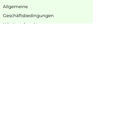
Allgemeine
Geschäftsbedingungen
Wiederrufsrecht
Herstellerinformationen
Über rewagi
Unsere Geschichte
​Geschäft
Kontakt
DE & EU Versand