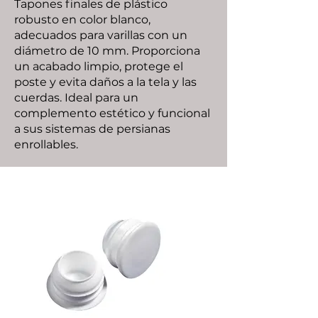
Tapones finales de plástico
robusto en color blanco,
adecuados para varillas con un
diámetro de 10 mm. Proporciona
un acabado limpio, protege el
poste y evita daños a la tela y las
cuerdas. Ideal para un
complemento estético y funcional
a sus sistemas de persianas
enrollables.