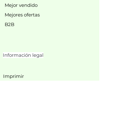
Mejor vendido
Mejores ofertas
B2B
Información legal
Imprimir
política de privacidad
Política de cookies
Condiciones generales de
contratación
Derecho de desistimiento
Información del