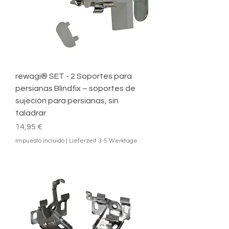
rewagi® SET - 2 Soportes para
persianas Blindfix – soportes de
sujeción para persianas, sin
taladrar
Precio
14,95 €
Impuesto incluido
|
Lieferzeit 3-5 Werktage