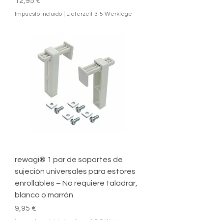
Precio
12,95 €
Impuesto incluido
|
Lieferzeit 3-5 Werktage
rewagi® 1 par de soportes de
sujeción universales para estores
enrollables – No requiere taladrar,
blanco o marrón
Precio
9,95 €