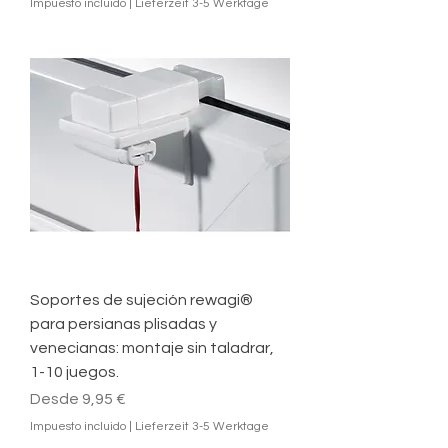
Impuesto incluido
|
Lieferzeit 3-5 Werktage
Soportes de sujeción rewagi®
para persianas plisadas y
venecianas: montaje sin taladrar,
1-10 juegos.
Precio de oferta
Desde
9,95 €
Impuesto incluido
|
Lieferzeit 3-5 Werktage