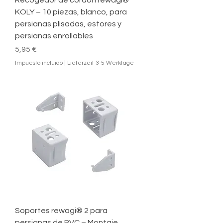
Recogedor de cordón rewagi®
KOLY – 10 piezas, blanco, para
persianas plisadas, estores y
persianas enrollables
Precio
5,95 €
Impuesto incluido
|
Lieferzeit 3-5 Werktage
Soportes rewagi® 2 para
persianas de PVC – Montaje