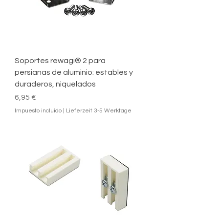
Soportes rewagi® 2 para
persianas de aluminio: estables y
duraderos, niquelados
Precio
6,95 €
Impuesto incluido
|
Lieferzeit 3-5 Werktage