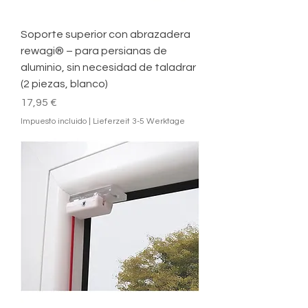
Soporte superior con abrazadera
rewagi® – para persianas de
aluminio, sin necesidad de taladrar
(2 piezas, blanco)
Precio
17,95 €
Impuesto incluido
|
Lieferzeit 3-5 Werktage