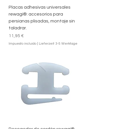
Placas adhesivas universales
rewagi®: accesorios para
persianas plisadas, montaje sin
taladrar.
Precio
11,95 €
Impuesto incluido
|
Lieferzeit 3-5 Werktage