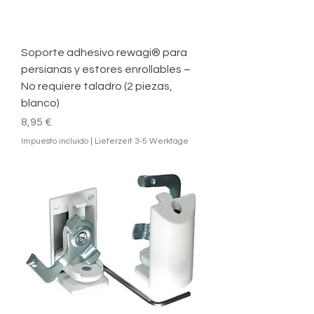
Soporte adhesivo rewagi® para
persianas y estores enrollables –
No requiere taladro (2 piezas,
blanco)
Precio
8,95 €
Impuesto incluido
|
Lieferzeit 3-5 Werktage