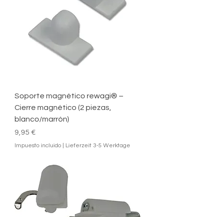
Soporte magnético rewagi® –
Cierre magnético (2 piezas,
blanco/marrón)
Precio
9,95 €
Impuesto incluido
|
Lieferzeit 3-5 Werktage