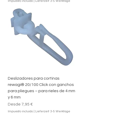
Impuesto incluido
|
Lieferzeit 3-5 Werktage
Deslizadores para cortinas
rewagi® 20/100 Click con ganchos
para pliegues – para rieles de 4 mm
y 6 mm
Precio de oferta
Desde
7,95 €
Impuesto incluido
|
Lieferzeit 3-5 Werktage