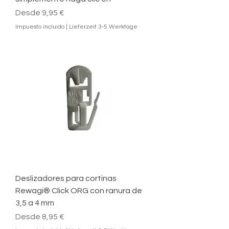
Precio de oferta
Desde
9,95 €
Impuesto incluido
|
Lieferzeit 3-5 Werktage
Deslizadores para cortinas
Rewagi® Click ORG con ranura de
3,5 a 4 mm
Precio de oferta
Desde
8,95 €