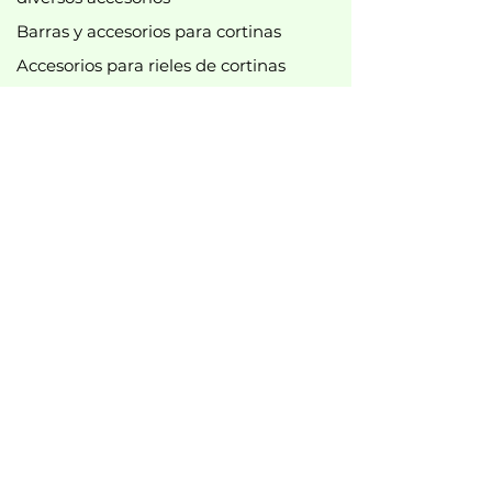
Barras y accesorios para cortinas
Accesorios para rieles de cortinas
Nuevo
Mejor vendido
Mejores ofertas
B2B
Información legal
Imprimir
política de privacidad
Política de cookies
Condiciones generales de