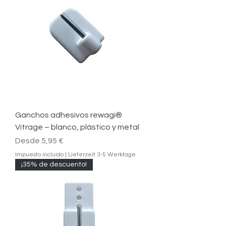
Ganchos adhesivos rewagi®
Vitrage – blanco, plástico y metal
Precio de oferta
Desde
5,95 €
Impuesto incluido
|
Lieferzeit 3-5 Werktage
¡35% de descuento!