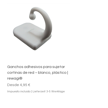
Ganchos adhesivos para sujetar
cortinas de red – blanco, plástico |
rewagi®
Precio de oferta
Desde
4,95 €
Impuesto incluido
|
Lieferzeit 3-5 Werktage