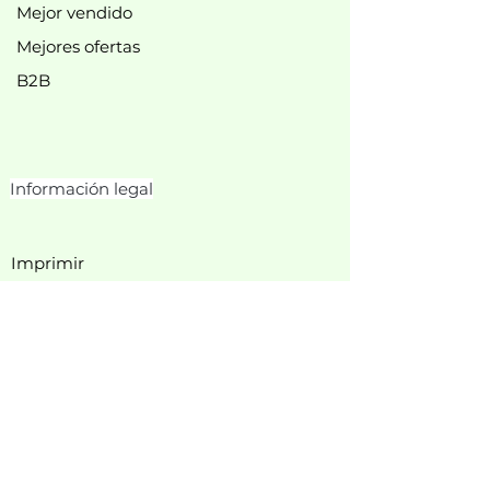
Mejor vendido
Mejores ofertas
B2B
Información legal
Imprimir
política de privacidad
Política de cookies
Condiciones generales de
contratación
Derecho de desistimiento
Información del