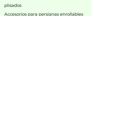
plisados
Accesorios para persianas enrollables
Tirachinas
Accesorios para cortinas de ducha
diversos accesorios
Barras y accesorios para cortinas
Accesorios para rieles de cortinas
Nuevo
Mejor vendido
Mejores ofertas
B2B
Información legal