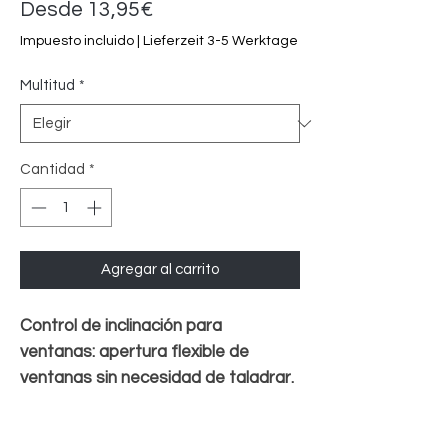
Precio
Desde
13,95€
de
Impuesto incluido
|
Lieferzeit 3-5 Werktage
oferta
Multitud
*
Cantidad
*
Agregar al carrito
Control de inclinación para
ventanas: apertura flexible de
ventanas sin necesidad de taladrar.