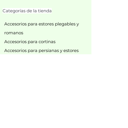
Categorías de la tienda
Accesorios para estores plegables y
romanos
Accesorios para cortinas
Accesorios para persianas y estores
plisados
Accesorios para persianas enrollables
Tirachinas
Accesorios para cortinas de ducha
diversos accesorios
Barras y accesorios para cortinas
Accesorios para rieles de cortinas
Nuevo