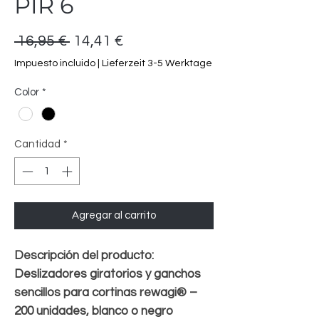
PIR 6
Precio
Precio
 16,95 € 
14,41 €
de
Impuesto incluido
|
Lieferzeit 3-5 Werktage
oferta
Color
*
Cantidad
*
Agregar al carrito
Descripción del producto:
Deslizadores giratorios y ganchos
sencillos para cortinas rewagi® –
200 unidades, blanco o negro