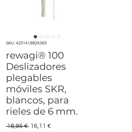
SKU: 4251418924365
rewagi® 100
Deslizadores
plegables
móviles SKR,
blancos, para
rieles de 6 mm.
Precio
Precio
 18,95 € 
16,11 €