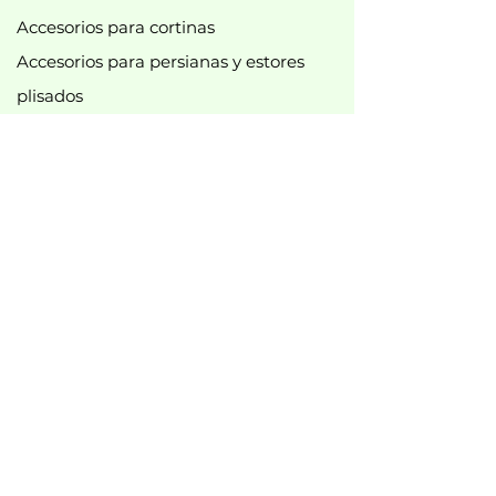
Accesorios para cortinas
Accesorios para persianas y estores
plisados
Accesorios para persianas enrollables
Tirachinas
Accesorios para cortinas de ducha
diversos accesorios
Barras y accesorios para cortinas
Accesorios para rieles de cortinas
Nuevo
Mejor vendido
Mejores ofertas
B2B