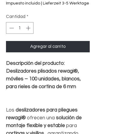
de
Impuesto incluido
|
Lieferzeit 3-5 Werktage
oferta
Cantidad
*
Agregar al carrito
Descripción del producto:
Deslizadores plisados rewagi®,
móviles – 100 unidades, blancos,
para rieles de cortina de 6 mm
Los
deslizadores para pliegues
rewagi®
ofrecen una
solución de
montaje flexible y estable
para
cortinas y visillos
, garantizando