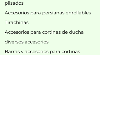
plisados
Accesorios para persianas enrollables
Tirachinas
Accesorios para cortinas de ducha
diversos accesorios
Barras y accesorios para cortinas
Accesorios para rieles de cortinas
Nuevo
Mejor vendido
Mejores ofertas
B2B
Información legal