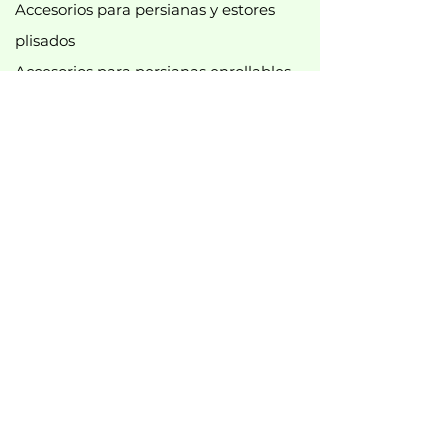
Accesorios para persianas y estores
plisados
Accesorios para persianas enrollables
Tirachinas
Accesorios para cortinas de ducha
diversos accesorios
Barras y accesorios para cortinas
Accesorios para rieles de cortinas
Nuevo
Mejor vendido
Mejores ofertas
B2B