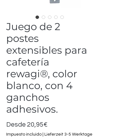
Juego de 2
postes
extensibles para
cafetería
rewagi®, color
blanco, con 4
ganchos
adhesivos.
Precio
Desde
20,95€
de
Impuesto incluido
|
Lieferzeit 3-5 Werktage