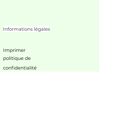
Informations légales
Imprimer
politique de
confidentialité
Politique de cookies
Conditions générales de vente
droit de rétractation
informations du fabricant