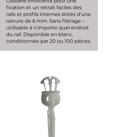
Glissière innovante pour une
fixation et un retrait faciles des
rails et profils internes dotés d'une
rainure de 6 mm. Sans filetage –
utilisable à n'importe quel endroit
du rail. Disponible en blanc,
conditionnée par 20 ou 100 pièces.