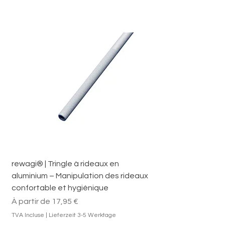
rewagi® | Tringle à rideaux en
aluminium – Manipulation des rideaux
confortable et hygiénique
Prix promotionnel
À partir de
17,95 €
TVA Incluse
|
Lieferzeit 3-5 Werktage