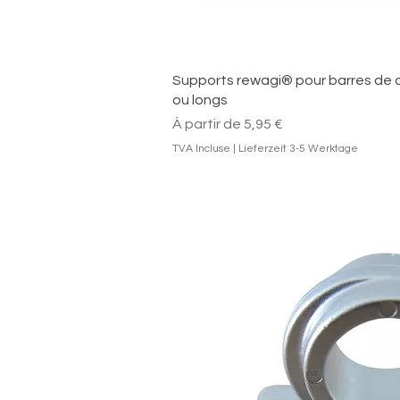
Aperçu ra
Supports rewagi® pour barres de d
ou longs
Prix promotionnel
À partir de
5,95 €
TVA Incluse
|
Lieferzeit 3-5 Werktage