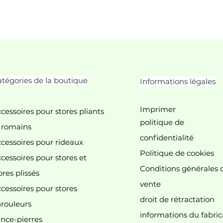
tégories de la boutique
Informations légales
Imprimer
cessoires pour stores pliants
politique de
 romains
confidentialité
cessoires pour rideaux
Politique de cookies
cessoires pour stores et
Conditions générales 
ores plissés
vente
cessoires pour stores
droit de rétractation
 n'y a aucun article à afficher pour le mome
rouleurs
informations du fabric
nce-pierres