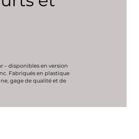
urts et
r – disponibles en version
anc. Fabriqués en plastique
ne, gage de qualité et de