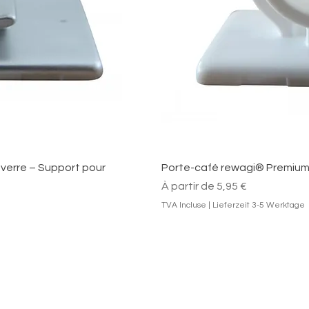
pide
Ape
verre – Support pour
Porte-café rewagi® Premium 
Prix promotionnel
À partir de
5,95 €
TVA Incluse
|
Lieferzeit 3-5 Werktage