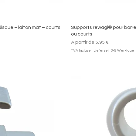
pide
Ape
isque – laiton mat – courts
Supports rewagi® pour barres
ou courts
Prix promotionnel
À partir de
5,95 €
TVA Incluse
|
Lieferzeit 3-5 Werktage