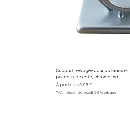
Aperçu ra
Support rewagi® pour poteaux en 
poteaux de café, chrome mat
Prix promotionnel
À partir de
5,95 €
TVA Incluse
|
Lieferzeit 3-5 Werktage