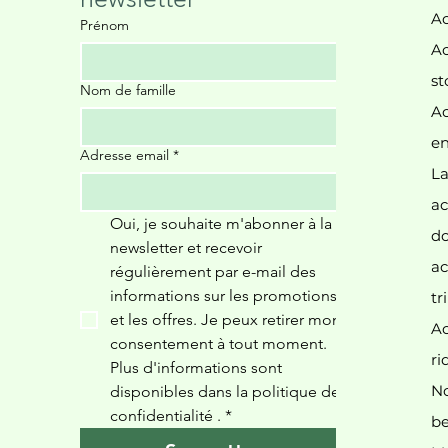
Ac
Prénom
Ac
st
Nom de famille
Ac
Il
en
Adresse email
*
La
ac
Oui, je souhaite m'abonner à la 
d
newsletter et recevoir 
ac
régulièrement par e-mail des 
informations sur les promotions 
tr
et les offres. Je peux retirer mon 
Ac
consentement à tout moment. 
ri
Plus d'informations sont 
N
disponibles dans la politique de 
confidentialité 
.
*
be