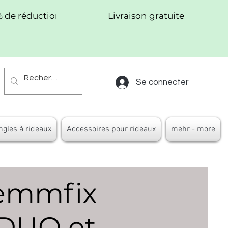
% de réduction !
Livraison gratuite
Se connecter
ngles à rideaux
Accessoires pour rideaux
mehr - more
lemmfix
 DUO et