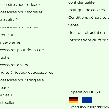
confidentialité
cessoires pour rideaux
Politique de cookies
cessoires pour stores et
Conditions générales 
ores plissés
vente
cessoires pour stores
droit de rétractation
 n'y a aucun article à afficher pour le mome
rouleurs
informations du fabric
nce-pierres
cessoires pour rideau de
ouche
cessoires divers
ingles à rideaux et accessoires
cessoires pour tringles à
deaux
Expédition DE & UE
ouveau
st-seller
Expédition International