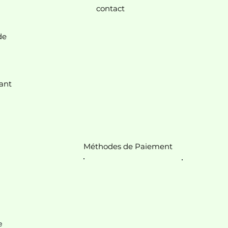
contact
de
nt.
ant
Méthodes de Paiement
e