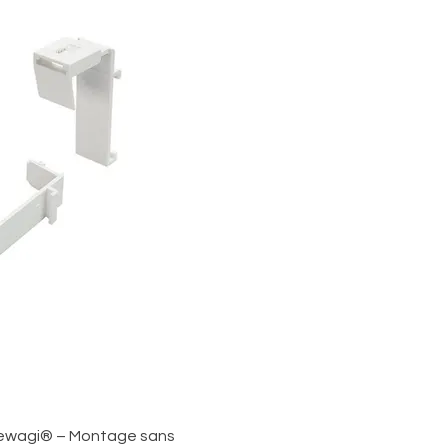
pide
 rewagi® – Montage sans