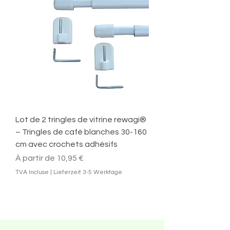
Lot de 2 tringles de vitrine rewagi®
– Tringles de café blanches 30-160
cm avec crochets adhésifs
Prix promotionnel
À partir de
10,95 €
TVA Incluse
|
Lieferzeit 3-5 Werktage