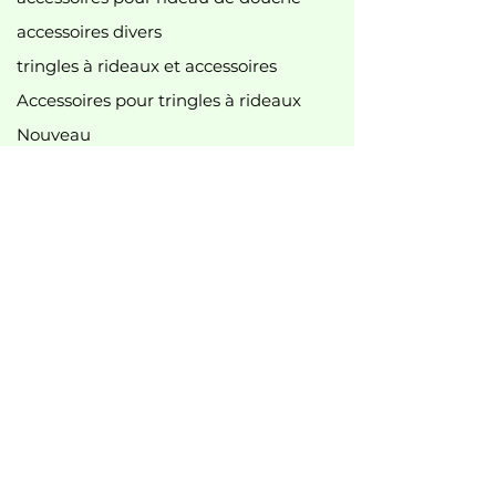
accessoires divers
tringles à rideaux et accessoires
Accessoires pour tringles à rideaux
Nouveau
best-seller
Meilleures offres
B2B
Informations légales
Imprimer
politique de
confidentialité