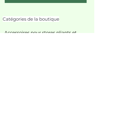
Catégories de la boutique
Accessoires pour stores pliants et
romains
Accessoires pour rideaux
Accessoires pour stores et stores
plissés
Accessoires pour stores enrouleurs
Lance-pierres
accessoires pour rideau de douche
accessoires divers
tringles à rideaux et accessoires
Accessoires pour tringles à rideaux