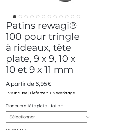
Patins rewagi®
100 pour tringle
à rideaux, tête
plate, 9 x 9, 10 x
10 et 9 x 11 mm
Prix
À partir de
6,95€
promotionnel
TVA Incluse
|
Lieferzeit 3-5 Werktage
Planeurs à tête plate - taille
*