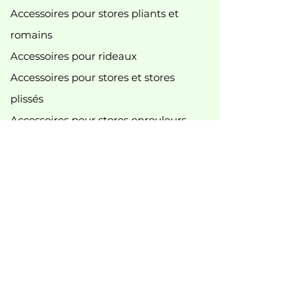
Accessoires pour stores pliants et
romains
Accessoires pour rideaux
Accessoires pour stores et stores
plissés
Accessoires pour stores enrouleurs
Lance-pierres
accessoires pour rideau de douche
accessoires divers
tringles à rideaux et accessoires
Accessoires pour tringles à rideaux
Nouveau
best-seller
Meilleures offres