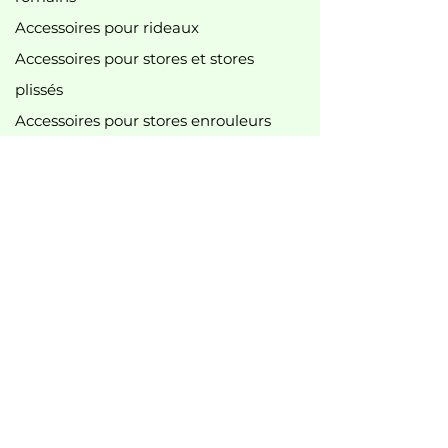
Accessoires pour rideaux
Accessoires pour stores et stores
plissés
Accessoires pour stores enrouleurs
Lance-pierres
accessoires pour rideau de douche
accessoires divers
tringles à rideaux et accessoires
Accessoires pour tringles à rideaux
Nouveau
best-seller
Meilleures offres
B2B