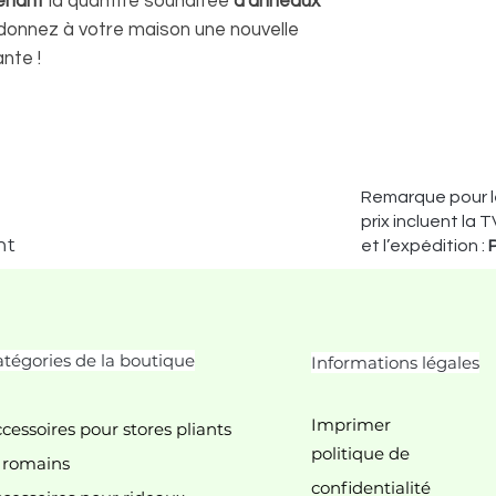
enant
la quantité souhaitée
d'anneaux
donnez à votre maison une nouvelle
nte !
Remarque pour le
prix incluent la T
nt
et l’expédition :
tégories de la boutique
Informations légales
Imprimer
cessoires pour stores pliants
politique de
 romains
confidentialité