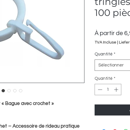
tringles
100 piè
À partir de
6
TVA Incluse
|
Liefe
Quantité
*
Sélectionner
Quantité
*
r « Bague avec crochet »
et – Accessoire de rideau pratique