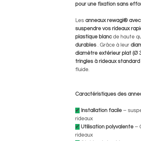
pour une fixation sans effo
Les
anneaux rewagi® avec
suspendre vos rideaux rap
plastique blanc
de haute qua
durables
. Grâce à leur
diam
diamètre extérieur plat (Ø
tringles à rideaux standard
fluide.
Caractéristiques des anne
✔
Installation facile
– suspe
rideaux
✔
Utilisation polyvalente
– C
rideaux