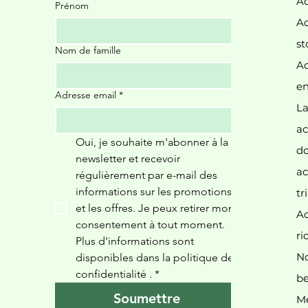
Ac
Prénom
Ac
st
Nom de famille
Ac
Il
en
Adresse email
*
La
ac
Oui, je souhaite m'abonner à la 
d
newsletter et recevoir 
ac
régulièrement par e-mail des 
informations sur les promotions 
tr
et les offres. Je peux retirer mon 
Ac
consentement à tout moment. 
ri
Plus d'informations sont 
N
disponibles dans la politique de 
confidentialité 
.
*
be
Soumettre
Me