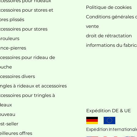
cessoires pour rideaux
Politique de cookies
cessoires pour stores et
Conditions générales 
ores plissés
vente
cessoires pour stores
droit de rétractation
 n'y a aucun article à afficher pour le mome
rouleurs
informations du fabric
nce-pierres
cessoires pour rideau de
ouche
cessoires divers
ingles à rideaux et accessoires
cessoires pour tringles à
deaux
Expédition DE & UE
ouveau
st-seller
Expédition International
illeures offres