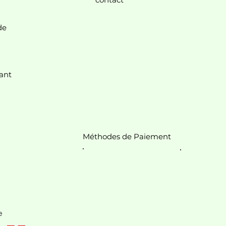
de
nt.
ant
Méthodes de Paiement
e