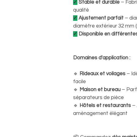
✔
Stable et durable
– Fabri
qualité
✔
Ajustement parfait
– dia
diamètre extérieur 32 mm (
✔
Disponible en différente
Domaines d'application :
🔹
Rideaux et voilages
– Id
facile
🔹
Maison et bureau
– Parfa
séparateurs de pièce
🔹
Hôtels et restaurants
– 
aménagement élégant