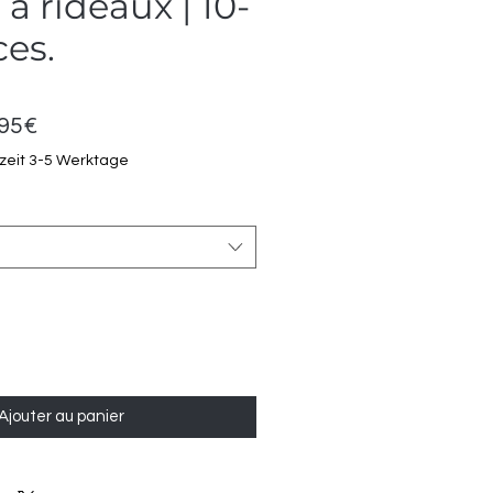
 à rideaux | 10-
ces.
Prix
,95€
promotionnel
rzeit 3-5 Werktage
Ajouter au panier