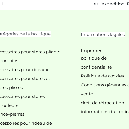
nt
et l’expédition :
tégories de la boutique
Informations légales
Imprimer
cessoires pour stores pliants
politique de
 romains
confidentialité
cessoires pour rideaux
Politique de cookies
cessoires pour stores et
Conditions générales 
ores plissés
vente
cessoires pour stores
droit de rétractation
 n'y a aucun article à afficher pour le mome
rouleurs
informations du fabric
nce-pierres
cessoires pour rideau de