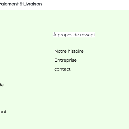
Paiement & Livraison
À propos de rewagi
Notre histoire
Entreprise
contact
de
nt.
ant