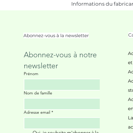
Informations du fabrica
Ca
Abonnez-vous à la newsletter
Abonnez-vous à notre 
Ac
et
newsletter
Ac
Prénom
Ac
st
Nom de famille
Ac
Il
en
Adresse email
*
La
ac
Oui, je souhaite m'abonner à la 