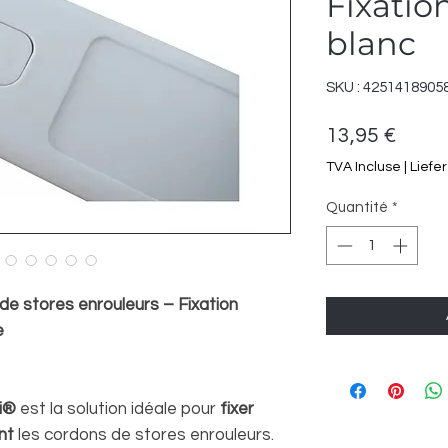
Fixation
blanc
SKU : 4251418905
Prix
13,95 €
TVA Incluse
|
Liefe
Quantité
*
de stores enrouleurs – Fixation
e
i®
est la solution idéale pour
fixer
nt
les cordons de stores enrouleurs.