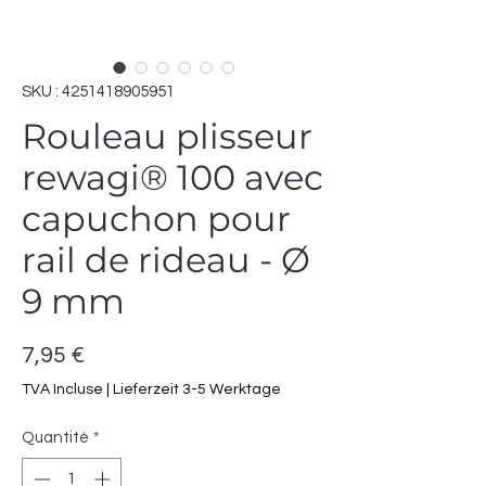
SKU : 4251418905951
Rouleau plisseur
rewagi® 100 avec
capuchon pour
rail de rideau - Ø
9 mm
Prix
7,95 €
TVA Incluse
|
Lieferzeit 3-5 Werktage
Quantité
*