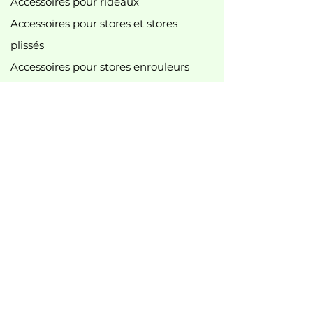
Accessoires pour rideaux
Accessoires pour stores et stores
plissés
Accessoires pour stores enrouleurs
Lance-pierres
accessoires pour rideau de douche
accessoires divers
tringles à rideaux et accessoires
Accessoires pour tringles à rideaux
Nouveau
best-seller
Meilleures offres
B2B