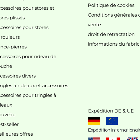
Politique de cookies
cessoires pour stores et
Conditions générales 
ores plissés
vente
cessoires pour stores
droit de rétractation
 n'y a aucun article à afficher pour le mome
rouleurs
informations du fabric
nce-pierres
cessoires pour rideau de
ouche
cessoires divers
ingles à rideaux et accessoires
cessoires pour tringles à
deaux
Expédition DE & UE
ouveau
st-seller
Expédition International
illeures offres