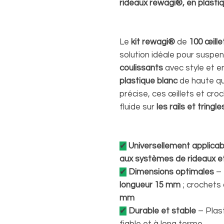
rideaux rewagi®, en plasti
Le
kit rewagi®
de
100 œille
solution idéale pour suspe
coulissants
avec style et e
plastique blanc
de haute qua
précise, ces œillets et cr
fluide sur
les rails et tringl
✔
Universellement applicab
aux systèmes de rideaux e
✔
Dimensions optimales
– 
longueur 15 mm
; crochets 
mm
✔
Durable et stable
– Plast