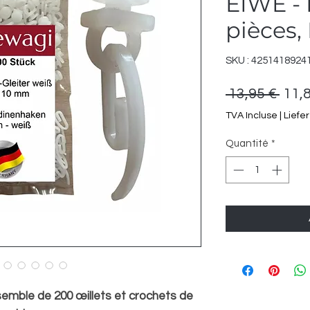
EIWE - 
pièces,
SKU : 4251418924
Prix
 13,95 € 
11,
origi
TVA Incluse
|
Liefe
Quantité
*
nsemble de 200 œillets et crochets de