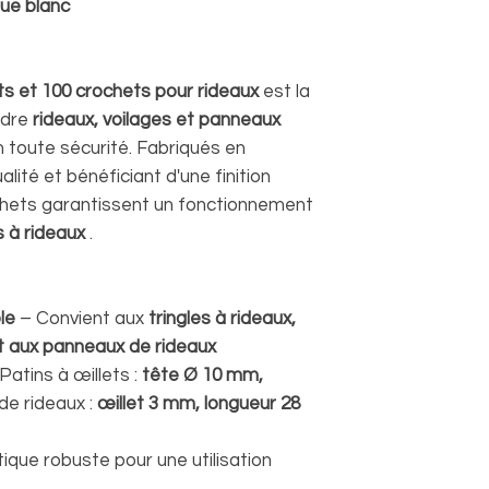
que blanc
ts et 100 crochets pour rideaux
est la
ndre
rideaux, voilages et panneaux
n toute sécurité. Fabriqués en
lité et bénéficiant d'une finition
ochets garantissent un fonctionnement
es à rideaux
.
le
– Convient aux
tringles à rideaux,
t aux panneaux de rideaux
Patins à œillets :
tête Ø 10 mm,
de rideaux :
œillet 3 mm, longueur 28
ique robuste pour une utilisation