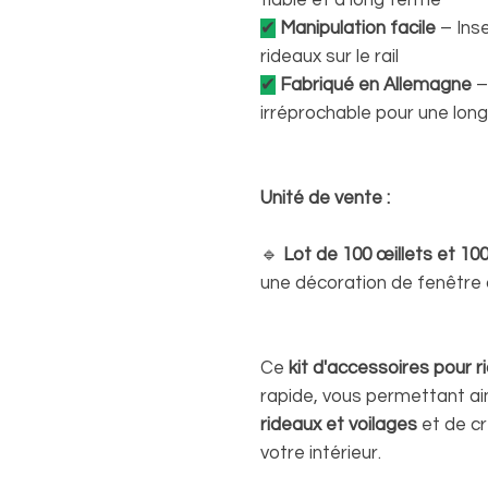
fiable et à long terme
✔
Manipulation facile
– Inse
rideaux sur le rail
✔
Fabriqué en Allemagne
–
irréprochable pour une lon
Unité de vente :
🔹
Lot de 100 œillets et 10
une décoration de fenêtre
Ce
kit d'accessoires pour r
rapide, vous permettant ai
rideaux et voilages
et de c
votre intérieur.