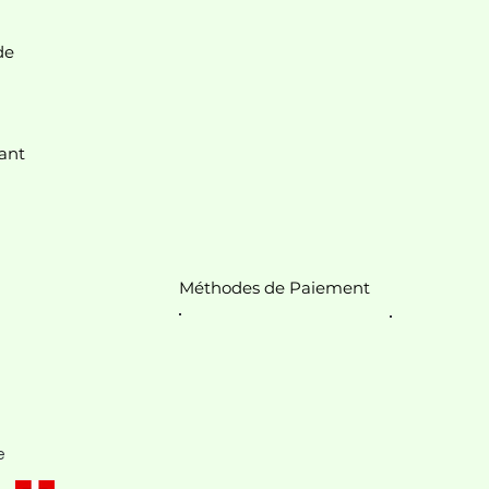
de
nt.
ant
Méthodes de Paiement
e