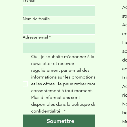
Prénom
Ac
st
Nom de famille
Ac
Il
en
Adresse email
*
La
ac
Oui, je souhaite m'abonner à la 
d
newsletter et recevoir 
ac
régulièrement par e-mail des 
informations sur les promotions 
tr
et les offres. Je peux retirer mon 
Ac
consentement à tout moment. 
ri
Plus d'informations sont 
N
disponibles dans la politique de 
confidentialité 
.
*
be
Soumettre
Me